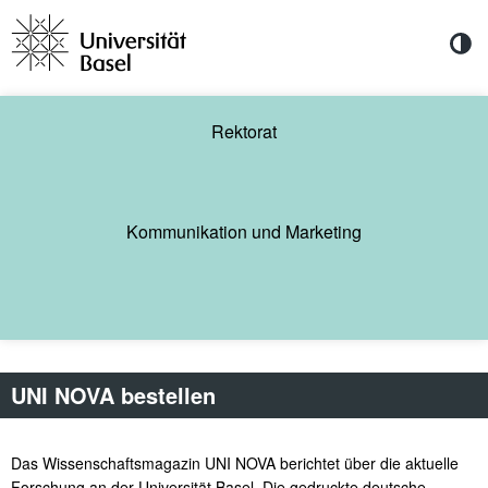
Direkt zum Inhalt
UNI
NOVA
abonnieren
Sie
sind
Rektorat
zur
Teilnahme
an
einer
Onlineumfrage
Kommunikation und Marketing
berechtigt.
Die
Details
zu
dieser
Umfrage
sind:
UNI NOVA bestellen
Das Wissenschaftsmagazin UNI NOVA berichtet über die aktuelle
Forschung an der Universität Basel. Die gedruckte deutsche